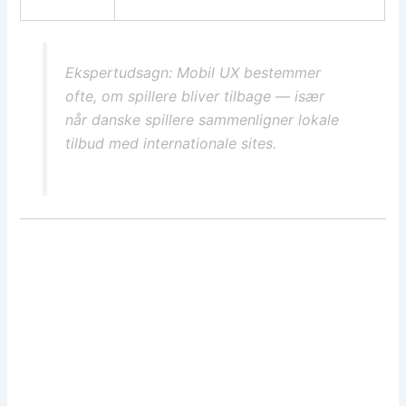
Ekspertudsagn: Mobil UX bestemmer
ofte, om spillere bliver tilbage — især
når danske spillere sammenligner lokale
tilbud med internationale sites.
Godt mobil-design er grundlaget for fastholdelse i
danske casino-markeder.
Betalingsmetoder og verifikation
Betalingsintegrationer påvirker mobiloplevelsen direkte:
hurtige danske muligheder som MobilePay, betalingskort