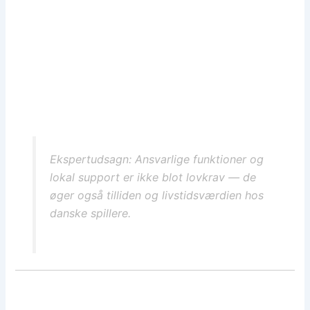
advarsler ved højt forbrug.
Let adgang til RoFUS-info og muligheder for
selvudelukkelse
Synlig support på dansk via chat og telefon
Indstillinger for indsats- og tidsgrænser direkte i
app
Ekspertudsagn: Ansvarlige funktioner og
lokal support er ikke blot lovkrav — de
øger også tilliden og livstidsværdien hos
danske spillere.
Stærk lokal support og ansvarlighed er afgørende i det