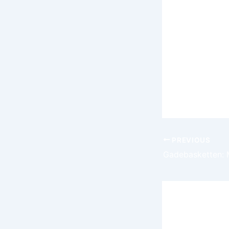
tre
Bu
obl
Ať už jste 
přinést cen
technologie 
PREVIOUS
Leave a