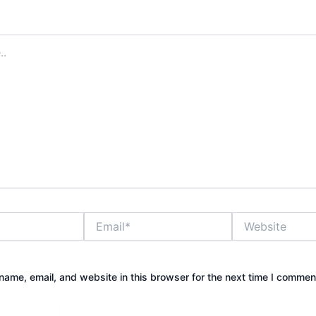
address will not be published.
Required fields are marked
*
Email*
Website
ame, email, and website in this browser for the next time I commen