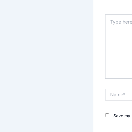
Your email 
Type
here..
Name*
Save my n