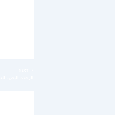
oky v
m může
ato
NEXT
الرحلات البحرية للعا