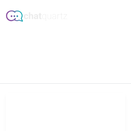
Skip
to
content
1163-7Gold Casino
1163-7Gold Casino
7Gold Casino: Ein Blick auf die
Mobile Erfahrung