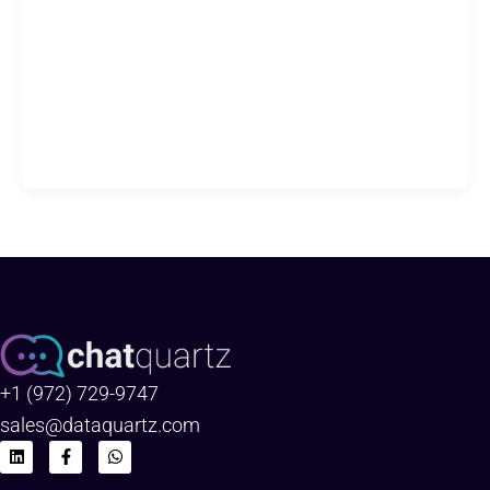
admin
/
June 29, 2026
Die mobile Erfahrung ist ein entscheidender
Faktor für viele Spieler im Online-Casino-
Bereich, und das 7Gold Casino versteht dies
gut. Spieler, […]
+1 (972) 729-9747
sales@dataquartz.com
L
F
W
i
a
h
n
c
a