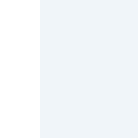
r
rt.
uck