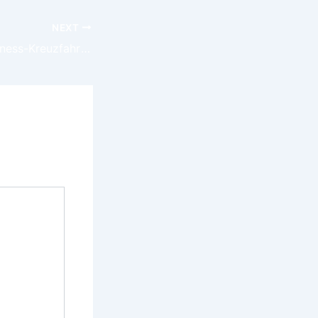
NEXT
Küstenurlaub-Wellness-Kreuzfahrten in Österreich: Ein Fokus auf Entspannung und Abenteuer