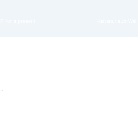
7 for a present
 Comment
address will not be published.
Required fields are marked
*