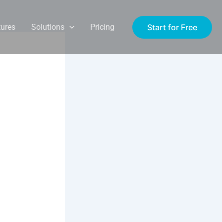
Start for Free
tures
Solutions
Pricing
ndes
 Erlebnis,
hat es sich
en von jedem
xklusiven
 stehen
rfahrene