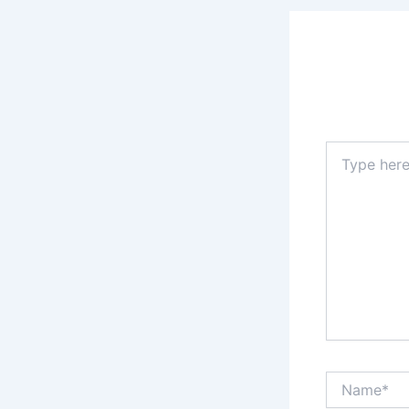
Leave a
Your email 
Type
here..
Name*