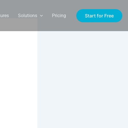
Start for Free
tures
Solutions
Pricing
Voguez
 :