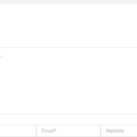
 Comment
address will not be published.
Required fields are marked
*
Email*
Website