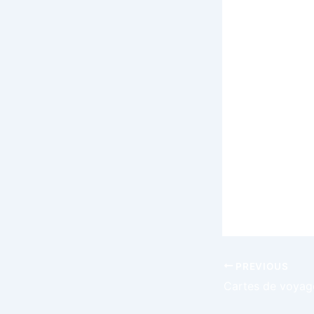
découvrir d
des villages
authentiques
marchés loc
imprégner de
Laissez-vou
parenthèse 
apaisé et pr
Jouer sur M
PREVIOUS