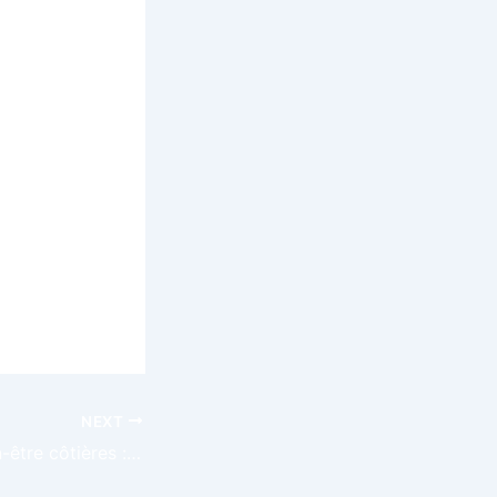
ez explorer
e de
 de vous
z-vous une
ourcé,
NEXT
Croisières de bien-être côtières : un focus sur les dernières tendances