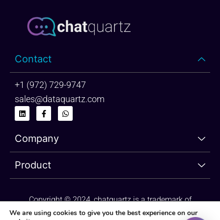
Contact
+1 (972) 729-9747
sales@dataquartz.com
L
F
W
i
a
h
n
c
a
k
e
t
Company
e
b
s
d
o
a
i
o
p
n
k
p
Product
-
f
Copyright © 2024, chatquartz is a trademark of
dataquartz. Please review Privacy Policy and Terms of
We are using cookies to give you the best experience on our