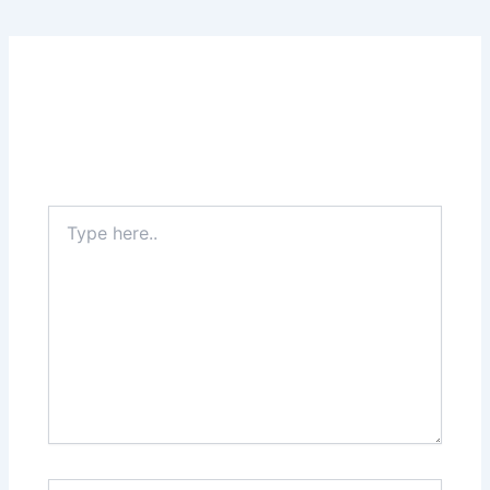
Leave a Comment
Your email address will not be published.
Required
fields are marked
*
Type
here..
Name*