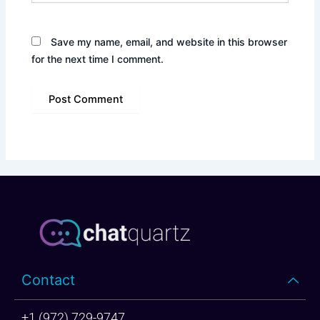
Save my name, email, and website in this browser
for the next time I comment.
Contact
+1 (972) 729-9747