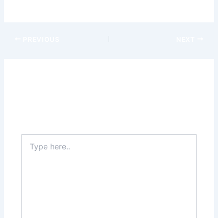
l’expérience. Bonne chance dans vos ligues !
PREVIOUS
NEXT
Leave a Comment
Your email address will not be published.
Required
fields are marked
*
Type
here..