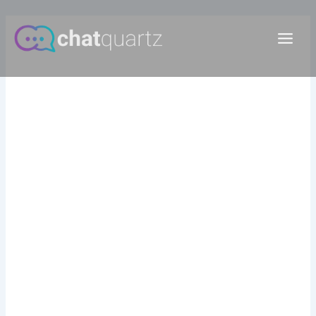
Skip
Post
Main
to
navigation
Kontakt
Men
content
By
admin
/
March 18, 2026
Neben Casinospielen kannst du bei Bwin auch Sportwetten
und Live Wetten abgeben. Wenn du danach Bwin treu
bleiben willst, kannst du dir jede Woche für eine Einzahlung
von 10€ einen Reload Bonus von 60 Freispielen sichern.
Wer in einem Casino ohne Verifizierung spielen will, hat
dazu auch in Deutschland die Gelegenheit. Sie haben gar
nichts zu verlieren, denn wir spielen „Just for fun“ ohne
wirkliches Geld. Ihre Gäste können jederzeit zwischen den
Tischen und einzelnen Casino­spielen wechseln, aktiv ihr
Glück
casino bonus ohne einzahlung
herausfordern oder
einfach nur zuschauen.
Falls erwünscht, übernehmen wir auch die Moderation