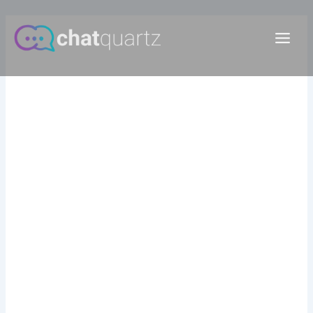
Skip
Post
Main
to
navigation
La formation des joueurs de
Men
content
jeux vidéo en réalité
virtuelle : une nouvelle
approche immersive
By
admin
/
February 23, 2026
La formation des joueurs de
jeux vidéo en réalité virtuelle :
une nouvelle approche
immersive
Dans le monde en constante évolution des jeux vidéo, la