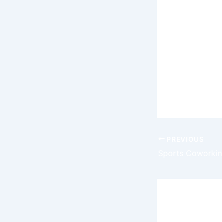
intégration 
potentiel de
opportunité
Si vous êtes
davantage su
offrent. Av
nouveau moy
PREVIOUS
Leave a