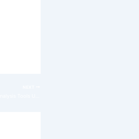
rn a le
uvelles
seigner
és qu’ils
découvrir un
NEXT
Best AI Football Analysis Tools UK Trend Digest: Your Guide to Smart Sports Analytics