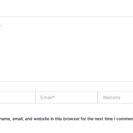
address will not be published.
Required fields are marked
*
Email*
Website
ame, email, and website in this browser for the next time I commen