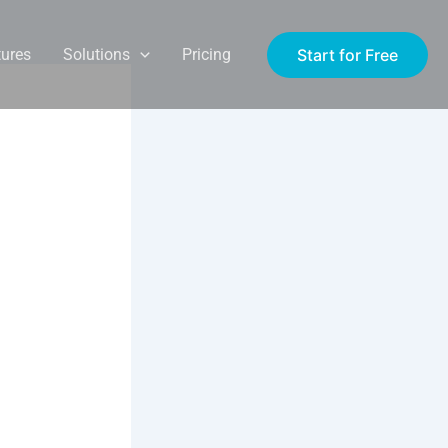
Start for Free
tures
Solutions
Pricing
façon
lle