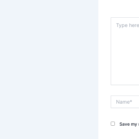
Your email 
Type
here..
Name*
Save my n