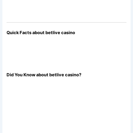
Un processus de dépôt simple et rapide encourage
davantage de joueurs à s’inscrire.
Quick Facts about betlive casino
– Dépôts instantanés
– Retraits rapides via portefeuilles électroniques
– Limites de dépôt flexibles
Did You Know about betlive casino?
– betlive casino offre plusieurs options de retrait
– La sécurité est assurée grâce à des technologies
avancées
Les opérations financières chez betlive casino sont bien
conçues pour offrir une expérience utilisateur optimale. En
comprenant les limites de dépôt et les options de retrait,