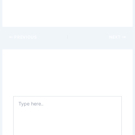
Betlive casino propose un service client 24/7 par chat et
par email pour toutes questions.
PREVIOUS
NEXT
Leave a Comment
Your email address will not be published.
Required
fields are marked
*
Type
here..