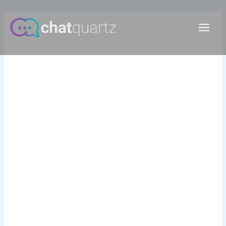
Skip
Post
Main
to
navigation
Magius Casino : Guide
Men
content
Complet et Astuces
By
admin
/
March 12, 2026
Magius Casino est l’une des destinations de jeux en ligne
les plus en vogue aujourd’hui. Avec une interface conviviale
et une large gamme de jeux, ce casino en ligne attire à la
fois les novices et les joueurs expérimentés. Que vous
soyez amateur de machines à sous, de jeux de table ou
d’expériences de croupier en direct, Magius Casino a
quelque chose à offrir à chacun. Dans cet article, nous
allons explorer toutes les facettes de cette plateforme, de
ses caractéristiques aux avantages et inconvénients, sans
oublier comment vous inscrire et profiter de son ambiance
excitante.