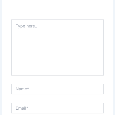
Your email address will not be published.
Required
fields are marked
*
Type
here..
Name*
Email*