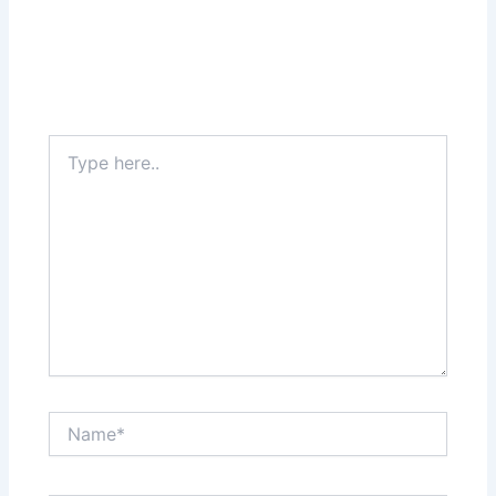
Leave a Comment
Your email address will not be published.
Required
fields are marked
*
Type
here..
Name*