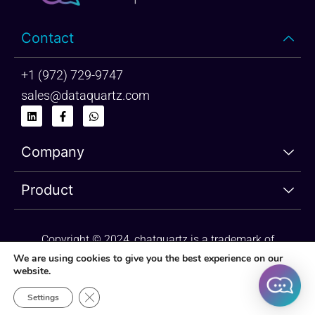
Contact
+1 (972) 729-9747
sales@dataquartz.com
L
F
W
i
a
h
n
c
a
k
e
t
Company
e
b
s
d
o
a
i
o
p
n
k
p
Product
-
f
Copyright © 2024, chatquartz is a trademark of
dataquartz. Please review Privacy Policy and Terms of
We are using cookies to give you the best experience on our
website.
Use.
Close GDPR Cookie Banner
Settings