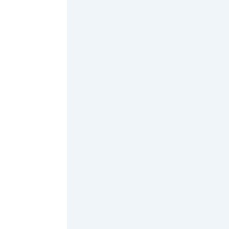
 numériques.
tant aux
tralisée.
,
umériques
 Cette
e rareté et
ences de jeu
té, des
t d’offrir