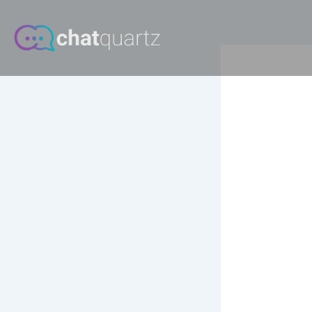
Skip
Post
to
navigation
content
Mise à
play-
By
admin
/
Feb
Mise 
jeu p
Le jeu play
joueurs atti