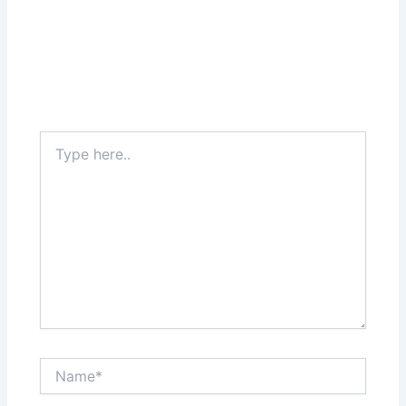
Leave a Comment
Your email address will not be published.
Required
fields are marked
*
Type
here..
Name*