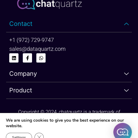
Contact
+1 (972) 729-9747
sales@dataquartz.com
L
F
W
i
a
h
n
c
a
k
e
t
Company
e
b
s
d
o
a
i
o
p
n
k
p
Product
-
f
Copyright © 2024, chatquartz is a trademark of
dataquartz. Please review Privacy Policy and Terms of
We are using cookies to give you the best experience on our
website.
Use.
Close GDPR Cookie Banner
Settings