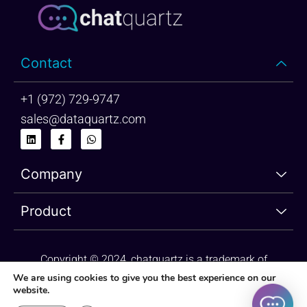
Contact
+1 (972) 729-9747
sales@dataquartz.com
L
F
W
i
a
h
n
c
a
k
e
t
Company
e
b
s
d
o
a
i
o
p
n
k
p
Product
-
f
Copyright © 2024, chatquartz is a trademark of
dataquartz. Please review Privacy Policy and Terms of
We are using cookies to give you the best experience on our
website.
Use.