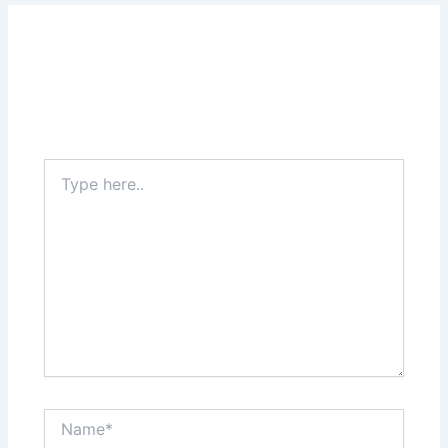
Leave a Comment
Your email address will not be published.
Required
fields are marked
*
Type
here..
Name*