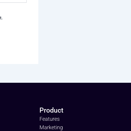
t.
Product
Features
Marketing