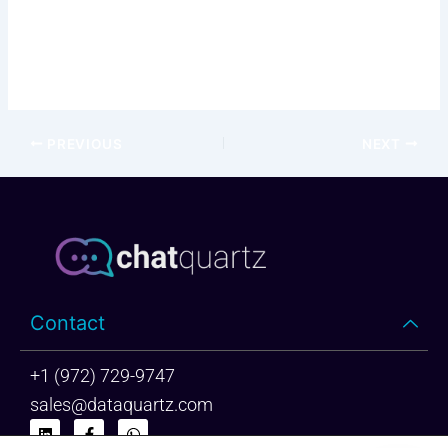
ovládání i emoční kontrolu bez rizika ztráty. Využijte ji
naplno, prostudujte si podmínky a až poté, s jasnou
hlavou, udělejte informovaný krok k reálné hře. Bezpečný
start je základem dlouhodobě udržitelné zábavy.
PREVIOUS
NEXT
Contact
+1 (972) 729-9747
sales@dataquartz.com
L
F
W
i
a
h