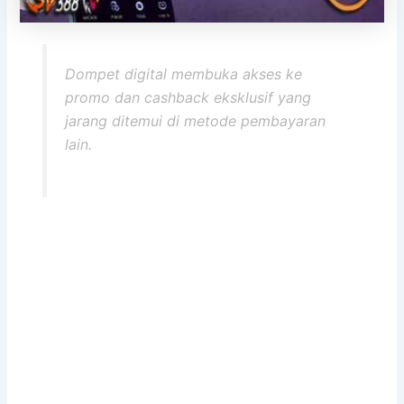
Dompet digital membuka akses ke
promo dan cashback eksklusif yang
jarang ditemui di metode pembayaran
lain.
Dengan sistem yang terintegrasi, top-up bisa dilakukan
kapan saja, bahkan tengah malam sekalipun, memastikan
sesi bermain tidak pernah terputus.
Langkah-Langkah Melakukan
Pengisian Saldo
Langkah-langkah melakukan pengisian saldo umumnya