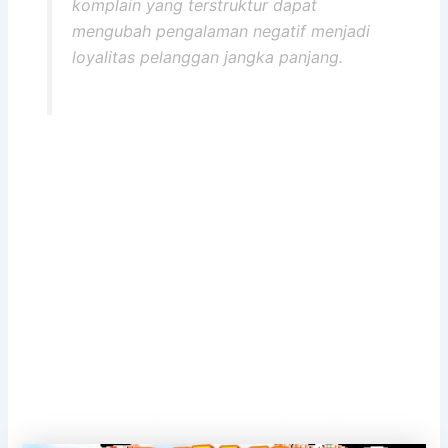
komplain yang terstruktur dapat
mengubah pengalaman negatif menjadi
loyalitas pelanggan jangka panjang.
Prosedur Klaim jika Terjadi Gangguan
Mengatasi masalah umum dalam transaksi, baik online
maupun offline, dimulai dari
strategi pencegahan masalah
pembayaran
. Selalu verifikasi detail pesanan dan metode
pembayaran sebelum mengonfirmasi. Untuk kendala
seperti pembayaran tertunda atau barang tidak sesuai,
segera hubungi layanan pelanggan dengan menyertakan
bukti transaksi.
Komunikasi yang jelas dan sopan sering
kali mempercepat penyelesaian.
Manfaatkan fitur
perlindungan pembeli yang disediakan platform dan
simpan seluruh riwayat transaksi sebagai arsip pribadi.