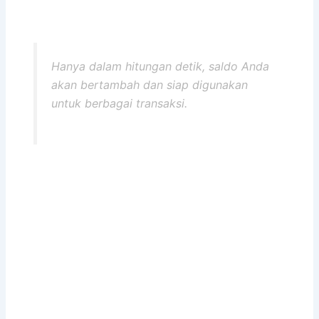
transaksi dan tunggu notifikasi berhasil.
Hanya dalam hitungan detik, saldo Anda
akan bertambah dan siap digunakan
untuk berbagai transaksi.
Pastikan selalu memeriksa detail pembayaran sebelum
menyelesaikan proses untuk menghindari kesalahan.
Memilih Menu Deposit di Situs Permainan
Pilihan
Untuk melakukan pengisian saldo, pertama-tama pastikan
Anda telah login ke akun dompet digital atau aplikasi
keuangan yang digunakan. Kemudian, pilih menu ‘Top Up’