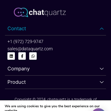
Contact
+1 (972) 729-9747
sales@dataquartz.com
L
F
W
i
a
h
n
c
a
k
e
t
Company
e
b
s
d
o
a
i
o
p
n
k
p
Product
-
f
Copyright © 2024, chatquartz is a trademark of
dataquartz. Please review Privacy Policy and Terms of
We are using cookies to give you the best experience on our
website.