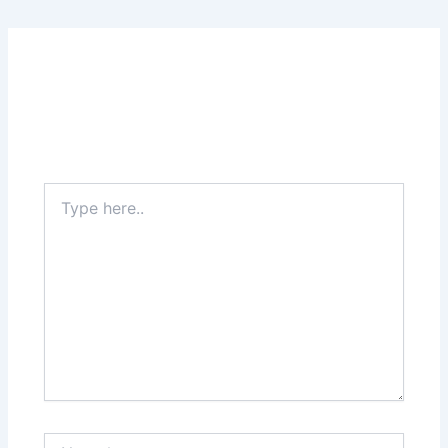
Leave a Comment
Your email address will not be published.
Required
fields are marked
*
Type
here..
Name*