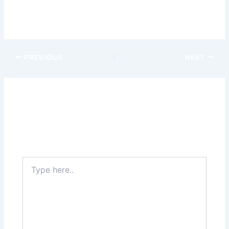
مواقع مراهنات عالمية
Sponsored –
PREVIOUS
NEXT
Leave a Comment
Your email address will not be published.
Required
fields are marked
*
Type
here..