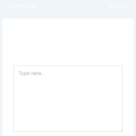
PREVIOUS
NEXT
Leave a Comment
Your email address will not be published.
Required
fields are marked
*
Type
here..