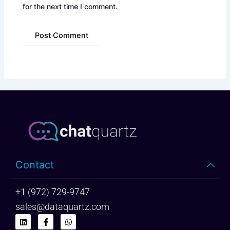
for the next time I comment.
Contact
+1 (972) 729-9747
sales@dataquartz.com
L
F
W
i
a
h