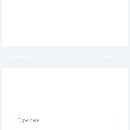
Świat fantasy sportu czeka na Ciebie! Wykorzystaj te
wskazówki, aby rozpocząć swoją przygodę i odnieść
sukces. Powodzenia!
Artykuł ten został sfinansowany przez winwin bukmacher.
–
winwin bukmacher
PREVIOUS
NEXT
Leave a Comment
Your email address will not be published.
Required
fields are marked
*
Type
here..