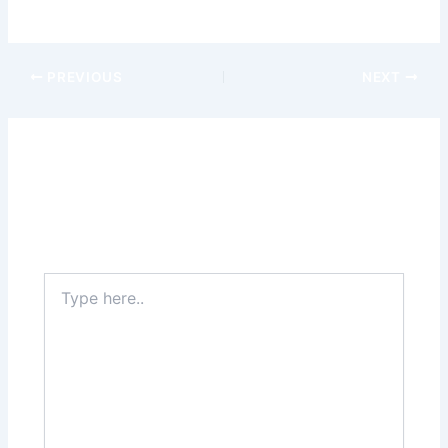
inspirere af den smukke natur omkring dig. God tur!
PREVIOUS
NEXT
Leave a Comment
Your email address will not be published.
Required
fields are marked
*
Type
here..