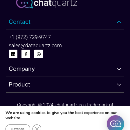
Contact
+1 (972) 729-9747
sales@dataquartz.com
L
F
W
i
a
h
n
c
a
k
e
t
Company
e
b
s
d
o
a
i
o
p
n
k
p
Product
-
f
Copyright © 2024, chatquartz is a trademark of
dataquartz. Please review Privacy Policy and Terms of
We are using cookies to give you the best experience on our
website.
Use.
Close GDPR Cookie Banner
Settings