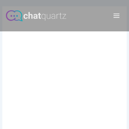
Skip
Post
Main
to
navigation
Udforskning af Play-to-earn
Men
content
Gaming: Hvordan du kan
tjene penge ved at spille
By
admin
/
January 21, 2026
Udforskning af Play-to-earn
Gaming: Hvordan du kan tjene
penge ved at spille
I de seneste år har en ny type gaming-model vundet frem,
hvor spillere ikke blot spiller for underholdningens skyld,
men også har mulighed for at tjene penge. Denne model,
kendt som “play-to-earn”, giver spillere ejerskab over