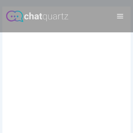
Skip
Post
Main
to
navigation
Vemabet: O Melhor Casino e
Men
content
Apostas Desportivas em
Portugal
By
admin
/
December 17, 2024
Vemabet: O Melhor Casino e
Apostas Desportivas em
Portugal
A Vemabet é uma plataforma de apostas online que tem
conquistado os jogadores em Portugal. Oferecendo uma
vasta gama de jogos de casino, apostas desportivas e
promoções atrativas, a Vemabet se destaca pela sua