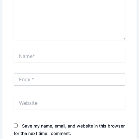
Name*
Email*
Website
Save my name, email, and website in this browser
for the next time I comment.