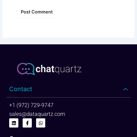
Contact
+1 (972) 729-9747
sales@dataquartz.com
L
F
W
i
a
h
n
c
a
k
e
t